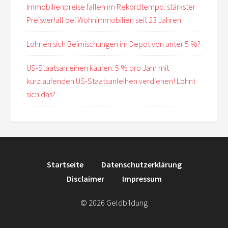
Immobilienpreise fallen im Rekordtempo: stärkster
Preisverfall bei Wohnimmobilien seit 23 Jahren
Lohnen sich Beimischungen im Depot von unter 5 %?
US-Staatsanleihen kaufen: 5 % pro Jahr mit
kurzlaufenden US-Staatsanleihen verdienen! Lohnt
sich das?
Startseite
Datenschutzerklärung
Disclaimer
Impressum
© 2026 Geldbildung