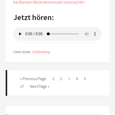
bei Banken Milliardenverluste verursachte!
Jetzt hören:
Filed Under:
Geldbildung
« Previous Page
1
2
3
4
5
…
17
Next Page »