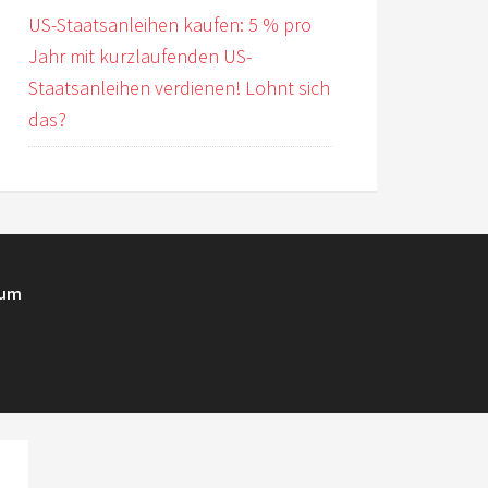
US-Staatsanleihen kaufen: 5 % pro
Jahr mit kurzlaufenden US-
Staatsanleihen verdienen! Lohnt sich
das?
sum