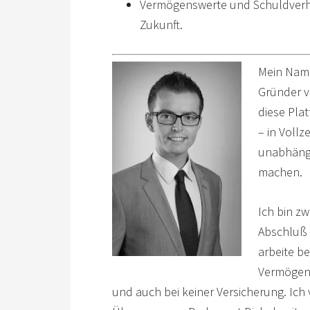
Vermögenswerte und Schuldverhä
Zukunft.
Mein Name 
Gründer v
diese Pla
– in Vollz
unabhängi
machen.
Ich bin 
Abschluß d
arbeite be
Vermögens
und auch bei keiner Versicherung. Ich 