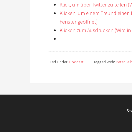
Klick, um über Twitter zu teilen 
Klicken, um einem Freund einen 
Fenster geöffnet)
Klicken zum Ausdrucken (Wird in
Filed Under:
Podcast
Tagged With:
Peter Lei
St