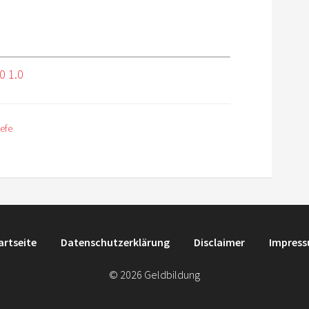
0 1.0
efe
artseite
Datenschutzerklärung
Disclaimer
Impres
© 2026 Geldbildung