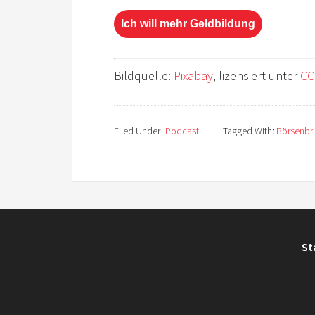
Ich will mehr Geldbildung
Bildquelle:
Pixabay
, lizensiert unter
CC
Filed Under:
Podcast
Tagged With:
Börsenbri
St