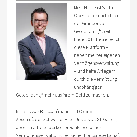
Mein Name ist Stefan
Obersteller und ich bin
der Gründer von
Geldbildung
®
. Seit
Ende 2014 betreibe ich
diese Plattform –
neben meiner eigenen
Vermögensverwaltung
– und helfe Anlegern
durch die Vermittlung
unabhängiger
Geldbildung
®
mehr aus ihrem Geld zu machen.
Ich bin zwar Bankkaufmann und Ökonom mit
Abschluß der Schweizer Elite-Universität St. Gallen,
aber ich arbeite bei keiner Bank, bei keiner
Vermögensverwaltung, bei keiner Fondsgesellschaft