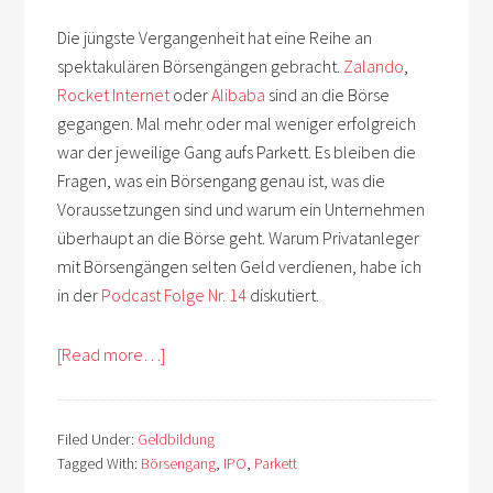
Die jüngste Vergangenheit hat eine Reihe an
spektakulären Börsengängen gebracht.
Zalando
,
Rocket Internet
oder
Alibaba
sind an die Börse
gegangen. Mal mehr oder mal weniger erfolgreich
war der jeweilige Gang aufs Parkett. Es bleiben die
Fragen, was ein Börsengang genau ist, was die
Voraussetzungen sind und warum ein Unternehmen
überhaupt an die Börse geht. Warum Privatanleger
mit Börsengängen selten Geld verdienen, habe ich
in der
Podcast Folge Nr. 14
diskutiert.
[Read more…]
Filed Under:
Geldbildung
Tagged With:
Börsengang
,
IPO
,
Parkett