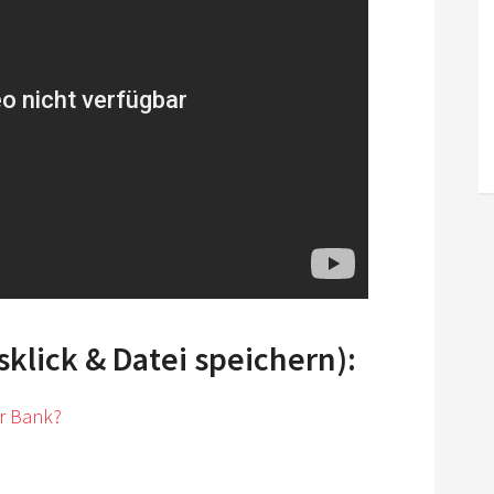
lick & Datei speichern):
er Bank?