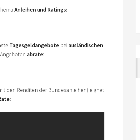
Thema
Anleihen und Ratings:
nste
Tagesgeldangebote
bei
ausländischen
n Angeboten
abrate
:
mit den Renditen der Bundesanleihen) eignet
 Rate
: