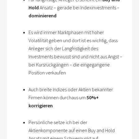
Hold
Ansatz – gerade bei Indexinvestments –
dominierend
Es wird immer Marktphasen mit hoher
Volatilität geben und dort ist es wichtig, dass
Anleger sich der Langfristigkeit des
Investments bewusst sind und nicht aus Angst –
bei Kursrückgängen – die eingegangene
Position verkaufen
Auch breite Indizes oder Aktien bekannter
Firmen können durchaus um
50%+
korrigieren
Persönliche setze ich bei der
Aktienkomponente auf einen Buy and Hold
Ansatz mit einem Schwerpunkt auf