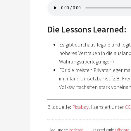
Die Lessons Learned:
Es gibt durchaus legale und legi
höheres Vertrauen in die ausländ
Währungsüberlegungen)
Für die meisten Privatanleger ma
im Inland umsetzbar ist (z.B. F
Volkswirtschaften stark voneina
Bildquelle:
Pixabay
, lizensiert unter
CC
Filed Under:
Podcast
Tagged With:
Offshore