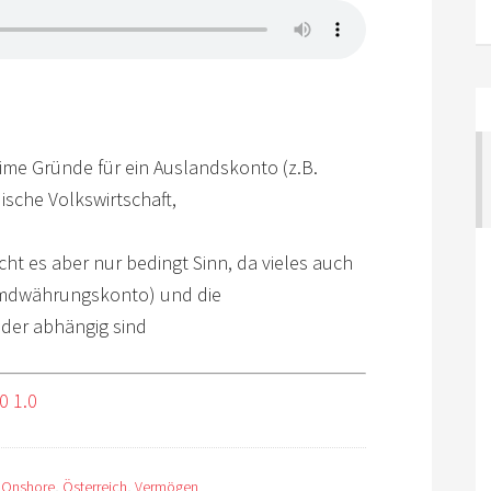
time Gründe für ein Auslandskonto (z.B.
ische Volkswirtschaft,
cht es aber nur bedingt Sinn, da vieles auch
remdwährungskonto) und die
nder abhängig sind
0 1.0
,
Onshore
,
Österreich
,
Vermögen