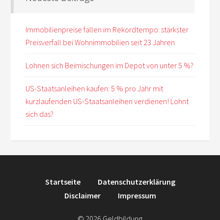
Immobilienpreise fallen im Rekordtempo: stärkster
Preisverfall bei Wohnimmobilien seit 23 Jahren
Lohnen sich Beimischungen im Depot von unter 5 %?
US-Staatsanleihen kaufen: 5 % pro Jahr mit
kurzlaufenden US-Staatsanleihen verdienen! Lohnt
sich das?
Startseite
Datenschutzerklärung
Disclaimer
Impressum
© 2026 Geldbildung