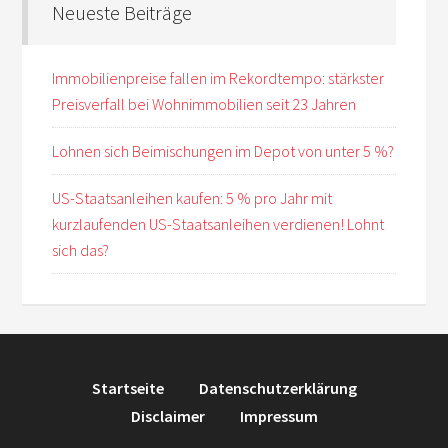
Neueste Beiträge
Immobilienpreise fallen im Rekordtempo: stärkster
Preisverfall bei Wohnimmobilien seit 23 Jahren
Lohnen sich Beimischungen im Depot von unter 5 %?
US-Staatsanleihen kaufen: 5 % pro Jahr mit
kurzlaufenden US-Staatsanleihen verdienen! Lohnt
sich das?
Startseite
Datenschutzerklärung
Disclaimer
Impressum