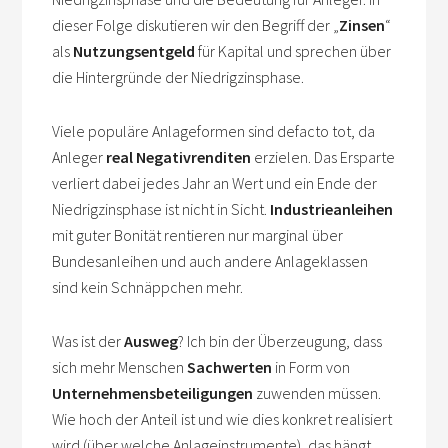
dieser Folge diskutieren wir den Begriff der „
Zinsen
“
als
Nutzungsentgeld
für Kapital und sprechen über
die Hintergründe der Niedrigzinsphase.
Viele populäre Anlageformen sind defacto tot, da
Anleger
real Negativrenditen
erzielen. Das Ersparte
verliert dabei jedes Jahr an Wert und ein Ende der
Niedrigzinsphase ist nicht in Sicht.
Industrieanleihen
mit guter Bonität rentieren nur marginal über
Bundesanleihen und auch andere Anlageklassen
sind kein Schnäppchen mehr.
Was ist der
Ausweg
? Ich bin der Überzeugung, dass
sich mehr Menschen
Sachwerten
in Form von
Unternehmensbeteiligungen
zuwenden müssen.
Wie hoch der Anteil ist und wie dies konkret realisiert
wird (über welche Anlageinstrumente), das hängt