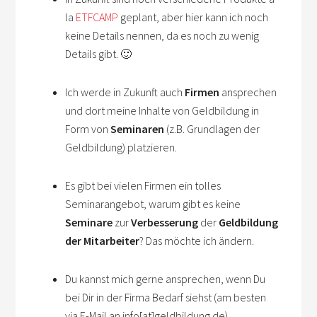
la
ETFCAMP
geplant, aber hier kann ich noch
keine Details nennen, da es noch zu wenig
Details gibt. 🙂
Ich werde in Zukunft auch
Firmen
ansprechen
und dort meine Inhalte von Geldbildung in
Form von
Seminaren
(z.B. Grundlagen der
Geldbildung) platzieren.
Es gibt bei vielen Firmen ein tolles
Seminarangebot, warum gibt es keine
Seminare
zur
Verbesserung
der
Geldbildung
der Mitarbeiter
? Das möchte ich ändern.
Du kannst mich gerne ansprechen, wenn Du
bei Dir in der Firma Bedarf siehst (am besten
via E-Mail an info[at]geldbildung.de).