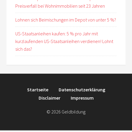
Preisverfall bei Wohnimmobilien seit 23 Jahren
Lohnen sich Beimischungen im Depot von unter 5 %?
US-Staatsanleihen kaufen: 5 % pro Jahr mit
kurzlaufenden US-Staatsanleihen verdienen! Lohnt
sich das?
Startseite
Datenschutzerklärung
Disclaimer
Impressum
© 2026 Geldbildung